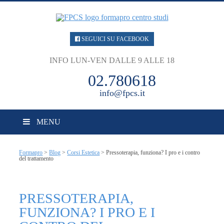
SEGUICI SU FACEBOOK
INFO LUN-VEN DALLE 9 ALLE 18
02.780618
info@fpcs.it
MENU
Formapro
>
Blog
>
Corsi Estetica
>
Pressoterapia, funziona? I pro e i contro
del trattamento
PRESSOTERAPIA,
FUNZIONA? I PRO E I